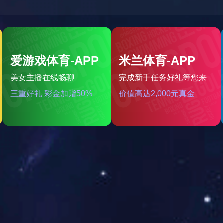
16%井冈·咪鲜胺可湿性粉剂