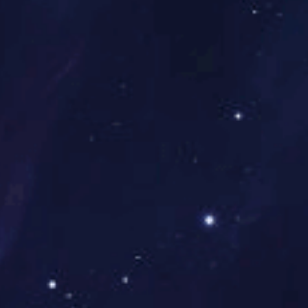
60亿芽孢/毫升解淀粉芽孢杆菌Lx-11悬浮剂