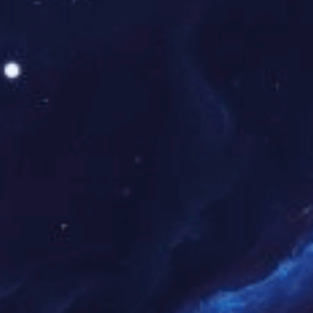
17%杀螟·乙蒜素可湿性粉剂