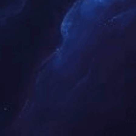
42咪鲜·甲硫灵可湿性粉剂