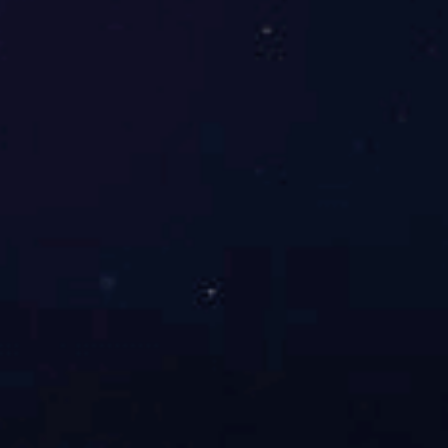
40%戊唑·咪鲜胺悬乳剂