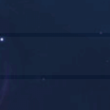
30%唑醚·戊唑醇悬浮剂