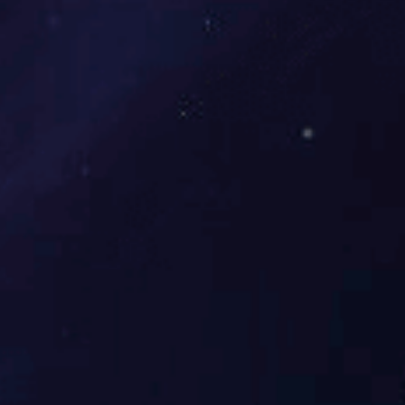
525克/升三环·丙环唑悬乳剂