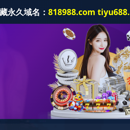
首页
走进苏科
新闻动态
产品中心
绿色防控
党建文化
PRODUCTS CENTER
广纳贤才
c7(中国)
— 产品中心 —
杀虫系列
除草系列
杀菌系列