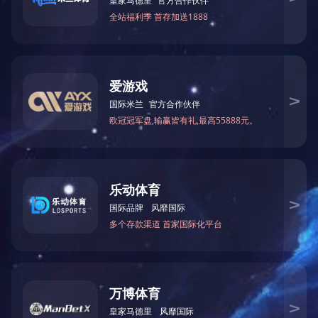
2018
08-08
技术成果4
...
查看详细 +
2018
08-08
技术成果3
...
查看详细 +
2012
12-05
蛇床子素有机认证证书
由江苏省农业科学院食品安全与检测研究所产地环境和投入品安全研究室