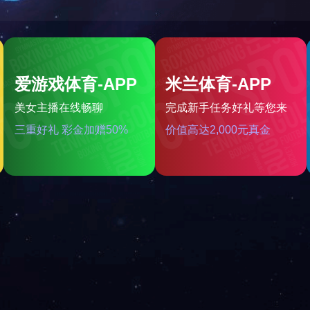
党建文化
广纳贤才
关注苏科微信公众号
更
企业文化
人才理念
党建工作
招贤纳士
群团工作
合作加盟
苏科农化责任有限公司
江苏省苏科农化责任有限公司
18 All Rights Reserved 版权所有 ：c7网页版 地址：南京市六合区瓜埠镇双巷路7号 微信号：
台
|
开元
|
华体平台
|
AK游戏平台
|
云开平台登录（KYSports）
|
开云网