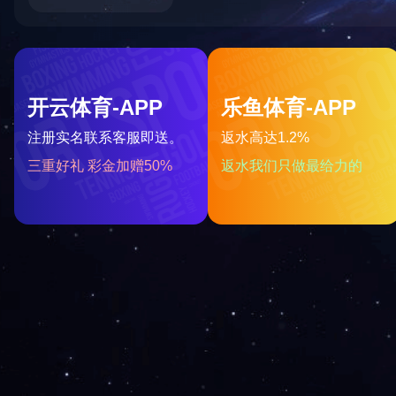
走进苏科
新闻动态
技术创新
产品中心
绿色防控
关于我们
公司新闻
技术专利
杀虫系列
试验示范
科技资质
行业动态
技术成果
除草系列
服务咨询
企业荣誉
研发动态
杀菌系列
植保科普
领导致辞
工程中心
友情链接
江苏省苏科农化责任有限公司
江苏省苏科农化责任有限公司
江苏省
江苏省苏科农化责任有限公司
苏ICP备13014819号-1 |
技术支持：文飞科技
Copyright © 20
米兰平台
|
悟空中文官网登录入口
|
开云官方端网站登录入口
|
玩球通平