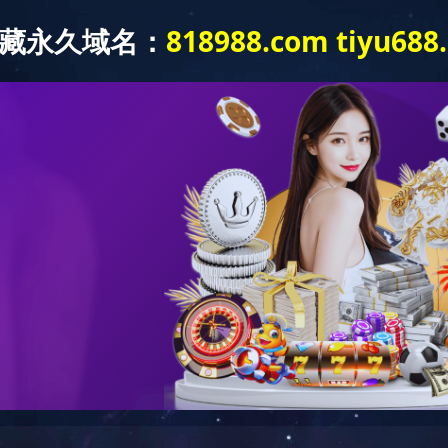
新闻动态
产品中心
绿色防控
党建文化
CHNOLOGICAL INNOVAT
— 技术创新 —
利
技术成果
研发动态